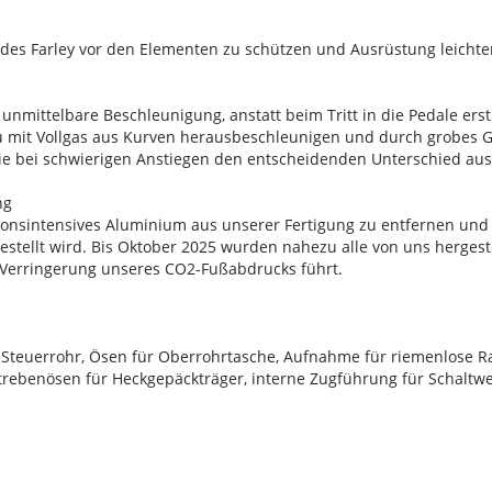
 des Farley vor den Elementen zu schützen und Ausrüstung leichte
unmittelbare Beschleunigung, anstatt beim Tritt in die Pedale erst
u mit Vollgas aus Kurven herausbeschleunigen und durch grobes
 die bei schwierigen Anstiegen den entscheidenden Unterschied a
ng
ionsintensives Aluminium aus unserer Fertigung zu entfernen un
tellt wird. Bis Oktober 2025 wurden nahezu alle von uns hergestel
n Verringerung unseres CO2-Fußabdrucks führt.
Steuerrohr, Ösen für Oberrohrtasche, Aufnahme für riemenlose 
ebenösen für Heckgepäckträger, interne Zugführung für Schaltwer