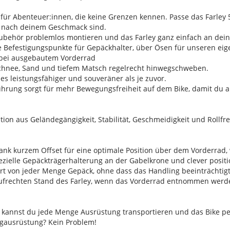
e für Abenteuer:innen, die keine Grenzen kennen. Passe das Farle
z nach deinem Geschmack sind.
ubehör problemlos montieren und das Farley ganz einfach an dei
rte Befestigungspunkte für Gepäckhalter, über Ösen für unseren e
bei ausgebautem Vorderrad
r Schnee, Sand und tiefem Matsch regelrecht hinwegschweben.
 es leistungsfähiger und souveräner als je zuvor.
führung sorgt für mehr Bewegungsfreiheit auf dem Bike, damit du a
tion aus Geländegängigkeit, Stabilität, Geschmeidigkeit und Rollfre
nk kurzem Offset für eine optimale Position über dem Vorderrad, 
ezielle Gepäckträgerhalterung an der Gabelkrone und clever positi
t von jeder Menge Gepäck, ohne dass das Handling beeinträchtig
aufrechten Stand des Farley, wenn das Vorderrad entnommen werd
annst du jede Menge Ausrüstung transportieren und das Bike pe
ausrüstung? Kein Problem!