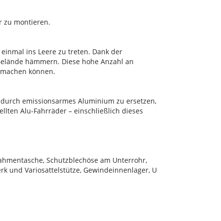
r zu montieren.
 einmal ins Leere zu treten. Dank der
 Gelände hämmern. Diese hohe Anzahl an
usmachen können.
d durch emissionsarmes Aluminium zu ersetzen,
lten Alu-Fahrräder – einschließlich dieses
Rahmentasche, Schutzblechöse am Unterrohr,
k und Variosattelstütze, Gewindeinnenlager, U