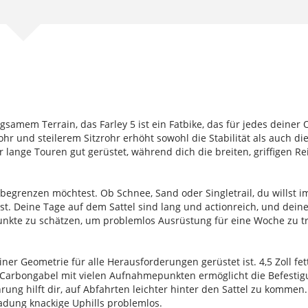
gsamem Terrain, das Farley 5 ist ein Fatbike, das für jedes deiner
hr und steilerem Sitzrohr erhöht sowohl die Stabilität als auch di
lange Touren gut gerüstet, während dich die breiten, griffigen Re
 begrenzen möchtest. Ob Schnee, Sand oder Singletrail, du willst
st. Deine Tage auf dem Sattel sind lang und actionreich, und dei
kte zu schätzen, um problemlos Ausrüstung für eine Woche zu tran
r Geometrie für alle Herausforderungen gerüstet ist. 4,5 Zoll fe
 Carbongabel mit vielen Aufnahmepunkten ermöglicht die Befesti
rung hilft dir, auf Abfahrten leichter hinter den Sattel zu kommen
ladung knackige Uphills problemlos.