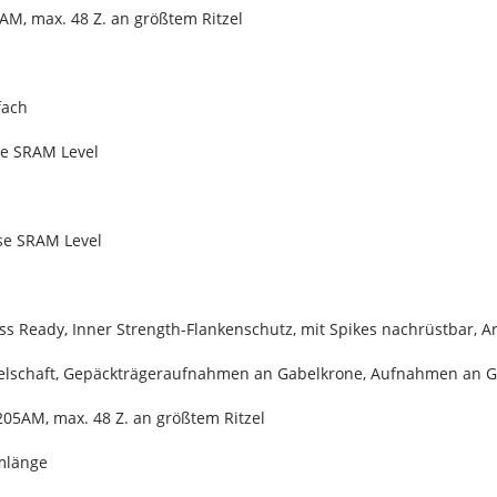
M, max. 48 Z. an größtem Ritzel
fach
e SRAM Level
se SRAM Level
s Ready, Inner Strength-Flankenschutz, mit Spikes nachrüstbar, Ara
belschaft, Gepäckträgeraufnahmen an Gabelkrone, Aufnahmen an G
05AM, max. 48 Z. an größtem Ritzel
rmlänge