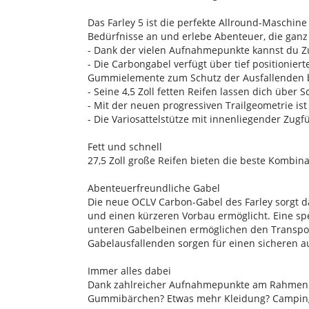
Das Farley 5 ist die perfekte Allround-Maschin
Bedürfnisse an und erlebe Abenteuer, die gan
- Dank der vielen Aufnahmepunkte kannst du Z
- Die Carbongabel verfügt über tief positionie
Gummielemente zum Schutz der Ausfallenden 
- Seine 4,5 Zoll fetten Reifen lassen dich übe
- Mit der neuen progressiven Trailgeometrie ist
- Die Variosattelstütze mit innenliegender Zug
Fett und schnell
27,5 Zoll große Reifen bieten die beste Kombina
Abenteuerfreundliche Gabel
Die neue OCLV Carbon-Gabel des Farley sorgt da
und einen kürzeren Vorbau ermöglicht. Eine sp
unteren Gabelbeinen ermöglichen den Transpor
Gabelausfallenden sorgen für einen sicheren 
Immer alles dabei
Dank zahlreicher Aufnahmepunkte am Rahmen k
Gummibärchen? Etwas mehr Kleidung? Camping