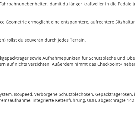
ahrbahnunebenheiten, damit du länger kraftvoller in die Pedale t
 Geometrie ermöglicht eine entspanntere, aufrechtere Sitzhaltung
n) rollst du souverän durch jedes Terrain.
ckgepäckträger sowie Aufnahmepunkten für Schutzbleche und Obe
rn auf nichts verzichten. Außerdem nimmt das Checkpoint+ neben
ystem, IsoSpeed, verborgene Schutzblechösen, Gepäckträgerösen, 
remsaufnahme, integrierte Kettenführung, UDH, abgeschrägte 142