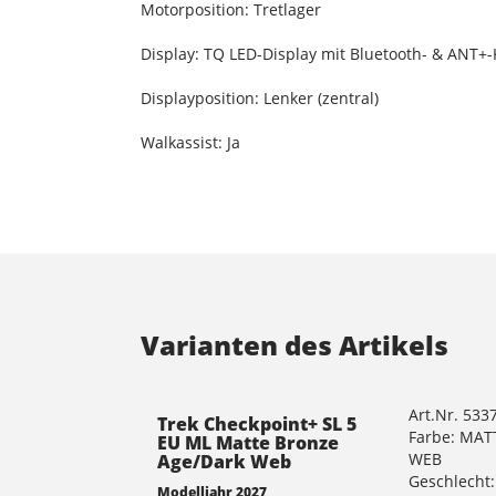
Motorposition: Tretlager
Display: TQ LED-Display mit Bluetooth- & ANT+-
Displayposition: Lenker (zentral)
Walkassist: Ja
Varianten des Artikels
Art.Nr. 533
Trek Checkpoint+ SL 5
Farbe: MA
EU ML Matte Bronze
WEB
Age/Dark Web
Geschlecht:
Modelljahr 2027