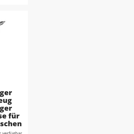
ger
eug
ger
se für
uschen
 verfügbar,