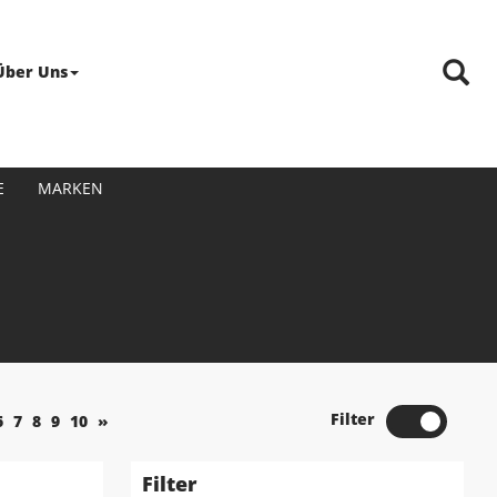
Über Uns
E
MARKEN
Filter
6
7
8
9
10
»
Filter