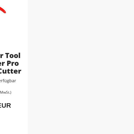
r Tool
r Pro
Cutter
erfügbar
. MwSt.)
 EUR