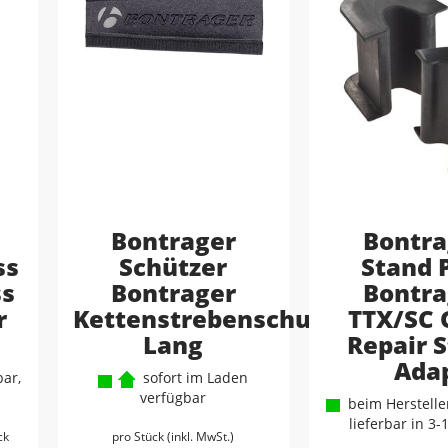
Bontrager
Bontra
ss
Schützer
Stand 
ss
Bontrager
Bontra
r
Kettenstrebenschutz
TTX/SC 
Lang
Repair 
Ada
ar,
sofort im Laden
verfügbar
beim Hersteller
lieferbar in 3
ck
pro Stück (inkl. MwSt.)