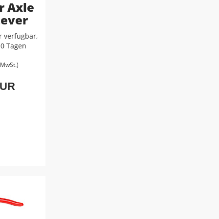
r Axle
Lever
 verfügbar,
-10 Tagen
. MwSt.)
EUR