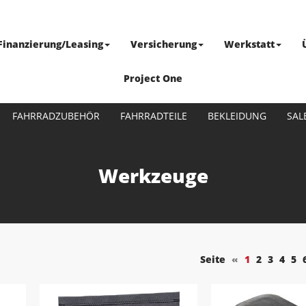
Finanzierung/Leasing
Versicherung
Werkstatt
Project One
FAHRRADZUBEHÖR
FAHRRADTEILE
BEKLEIDUNG
SAL
Werkzeuge
Seite
«
1
2
3
4
5