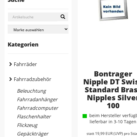
Kategorien
Fahrräder
Bontrager
Fahrradzubehör
Nipple DT Swi
Standard Bra
Beleuchtung
Nipples Silve
Fahrradanhänger
100
Fahrradcomputer
beim Hersteller verfügb
Flaschenhalter
lieferbar in 3-10 Tagen
Flickzeug
Gepäckträger
statt
19,99 EUR
(
UVP
) pro Stü