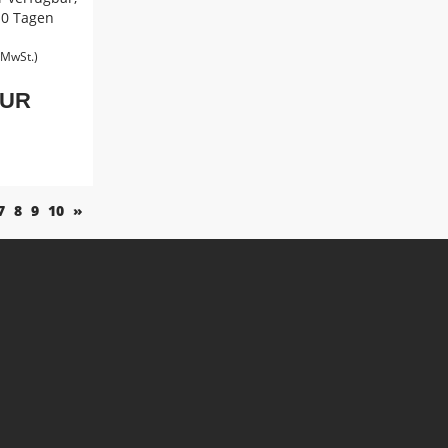
-10 Tagen
. MwSt.)
EUR
7
8
9
10
»