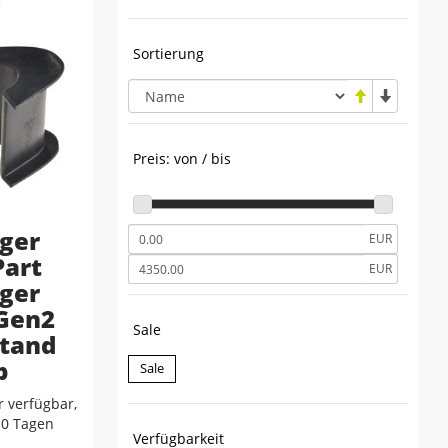
Sortierung
Preis: von / bis
ger
EUR
Part
EUR
ger
Gen2
Sale
Stand
p
Sale
 verfügbar,
-10 Tagen
Verfügbarkeit