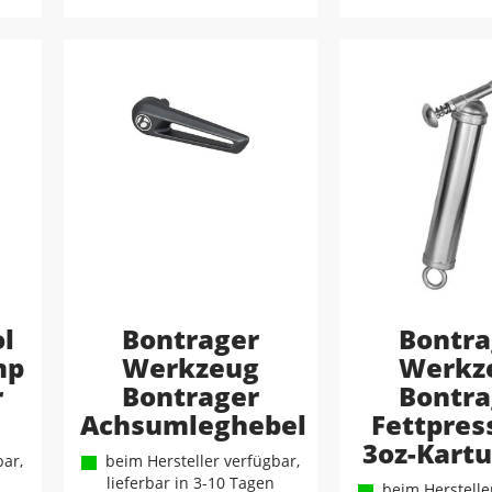
ol
Bontrager
Bontra
mp
Werkzeug
Werkz
r
Bontrager
Bontra
Achsumleghebel
Fettpres
3oz-Kart
ar,
beim Hersteller verfügbar,
lieferbar in 3-10 Tagen
beim Hersteller