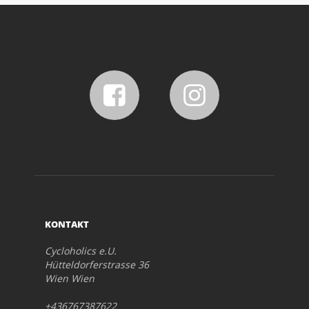
KONTAKT
Cycloholics e.U.
Hütteldorferstrasse 36
Wien Wien
+436767387622