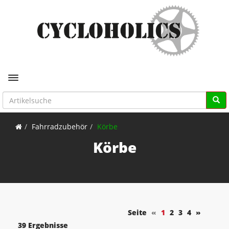
Toggle navigation
Fahrradzubehör
Körbe
Körbe
Seite
«
1
2
3
4
»
39 Ergebnisse