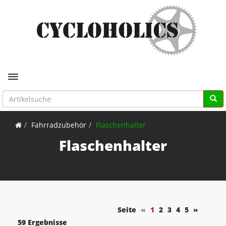
Toggle navigation
Fahrradzubehör
Flaschenhalter
Flaschenhalter
Seite
«
1
2
3
4
5
»
59 Ergebnisse