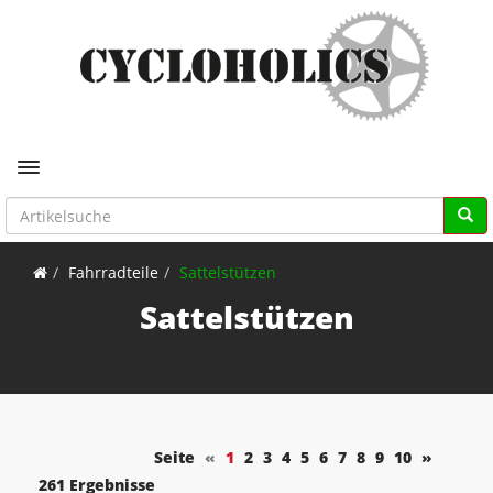
Toggle navigation
Fahrradteile
Sattelstützen
Sattelstützen
Seite
«
1
2
3
4
5
6
7
8
9
10
»
261 Ergebnisse