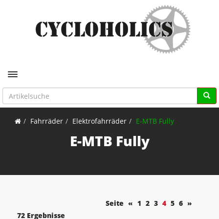
Toggle navigation
Fahrräder
Elektrofahrräder
E-MTB Fully
E-MTB Fully
Seite
«
1
2
3
4
5
6
»
72 Ergebnisse