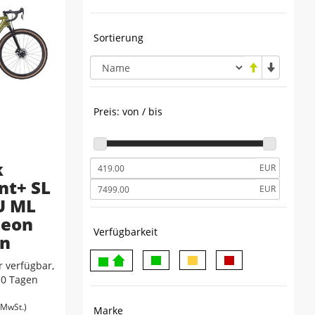
Sortierung
Preis: von / bis
k
EUR
nt+ SL
EUR
U ML
leon
Verfügbarkeit
n
 verfügbar,
-10 Tagen
. MwSt.)
Marke