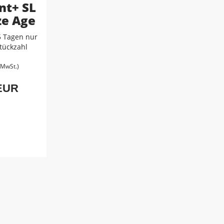
nt+ SL
ze Age
5 Tagen nur
tückzahl
. MwSt.)
 EUR