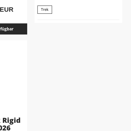
 EUR
Trek
rfügbar
 Rigid
026