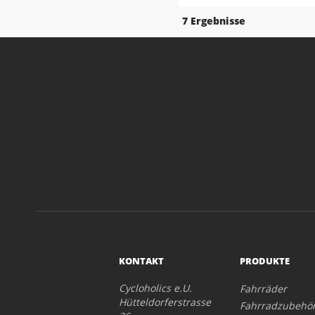
7 Ergebnisse
KONTAKT
PRODUKTE
Cycloholics e.U.
Fahrräder
Hütteldorferstrasse
Fahrradzubehö