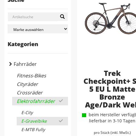
Kategorien
Fahrräder
Trek
Fitness-Bikes
Checkpoint+ 
Cityräder
5 EU L Matte
Crossräder
Bronze
Elektrofahrräder
Age/Dark We
E-City
beim Hersteller verfügb
lieferbar in 3-10 Tagen
E-Gravelbike
E-MTB Fully
pro Stück (inkl. MwSt.)