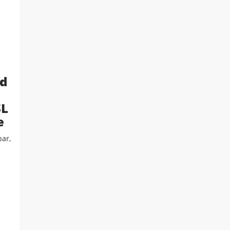
id
SL
e
ar,