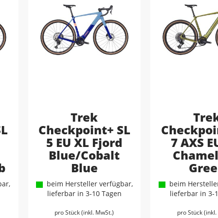
Trek
Tre
SL
Checkpoint+ SL
Checkpoi
5 EU XL Fjord
7 AXS E
Blue/Cobalt
Chame
b
Blue
Gree
ar,
beim Hersteller verfügbar,
beim Hersteller
lieferbar in 3-10 Tagen
lieferbar in 3
pro Stück (inkl. MwSt.)
pro Stück (inkl