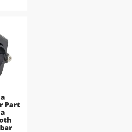
na
 Part
na
oth
bar