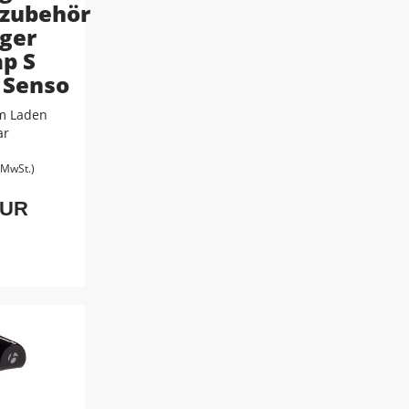
zubehör
ger
p S
 Senso
m Laden
ar
. MwSt.)
EUR