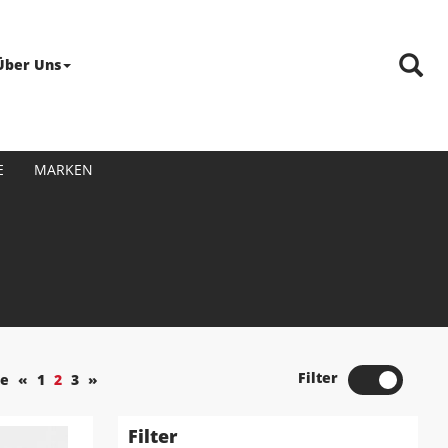
Über Uns
E
MARKEN
Filter
te
«
1
2
3
»
Filter