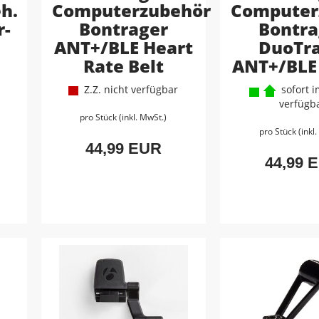
h.
Computerzubehör
Computer
r-
Bontrager
Bontra
ANT+/BLE Heart
DuoTra
Rate Belt
ANT+/BLE
Z.Z. nicht verfügbar
sofort i
verfügb
pro Stück (inkl. MwSt.)
pro Stück (inkl
44,99 EUR
44,99 