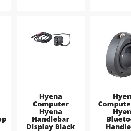
Hyena
Hye
Computer
Computer
Hyena
Hye
op
Handlebar
Blueto
Display Black
Handle