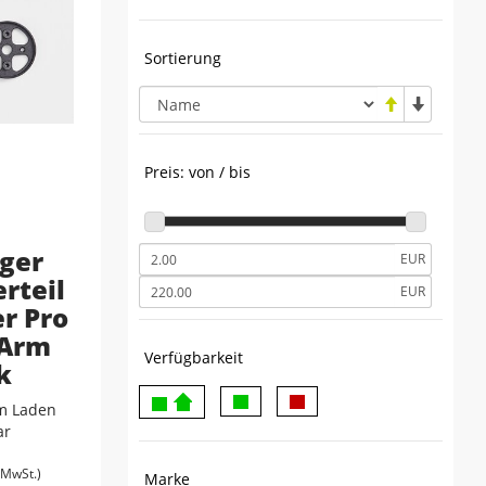
Sortierung
Preis: von / bis
ger
EUR
rteil
EUR
r Pro
 Arm
Verfügbarkeit
k
m Laden
ar
. MwSt.)
Marke