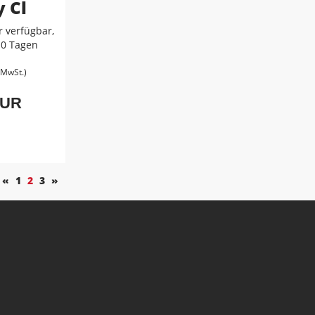
y Cl
 verfügbar,
-10 Tagen
. MwSt.)
EUR
«
1
2
3
»