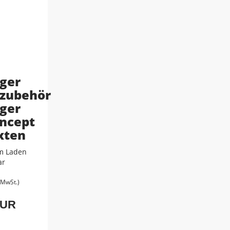
ger
zubehör
ger
ncept
xten
m Laden
ar
. MwSt.)
EUR