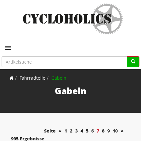
Toggle navigation
Fahrradteile
Gabeln
Gabeln
Seite
«
1
2
3
4
5
6
7
8
9
10
»
995 Ergebnisse