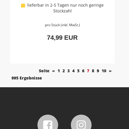
lieferbar in 2-5 Tagen nur noch geringe
Stückzahl
pro Stück (inkl. MwSt.)
74,99 EUR
Seite
«
1
2
3
4
5
6
7
8
9
10
»
995 Ergebnisse