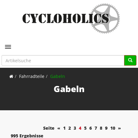
Toggle navigation
Fahrradteile
Gabeln
Gabeln
Seite
«
1
2
3
4
5
6
7
8
9
10
»
995 Ergebnisse