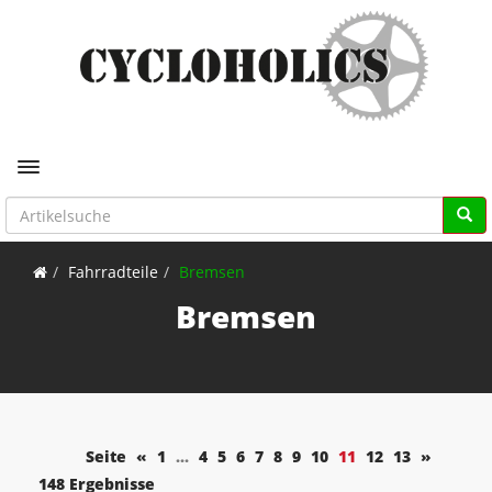
Toggle navigation
Fahrradteile
Bremsen
Bremsen
Seite
«
1
...
4
5
6
7
8
9
10
11
12
13
»
148 Ergebnisse