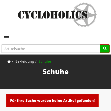
Toggle navigation
Bekleidung
Schuhe
Schuhe
Für ihre Suche wurden keine Artikel gefunden!